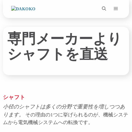
コ
ン
テ
ン
ツ
専門メーカーより
へ
ス
シャフトを直送
キ
ッ
プ
シャフト
小径のシャフトは多くの分野で重要性を増しつつあ
ります。
その理由の1つに挙げられるのが、機械システ
ムから電気機械システムへの転換です。