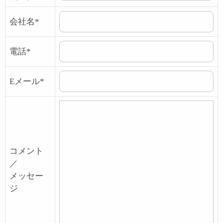
会社名*
電話*
Eメール*
コメント
／
メッセー
ジ