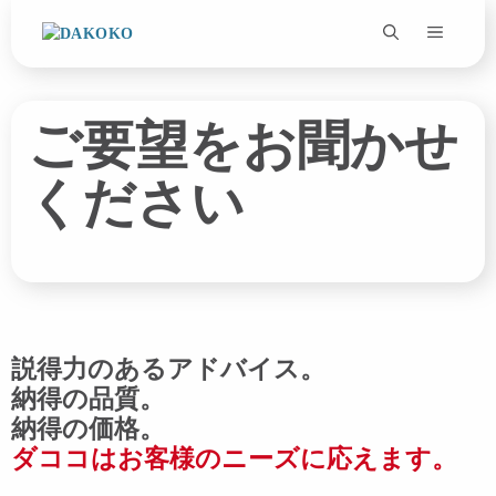
コ
ン
テ
ン
ツ
ご要望をお聞かせ
へ
ス
ください
キ
ッ
プ
説得力のあるアドバイス。
納得の品質。
納得の価格。
ダココはお客様のニーズに応えます。